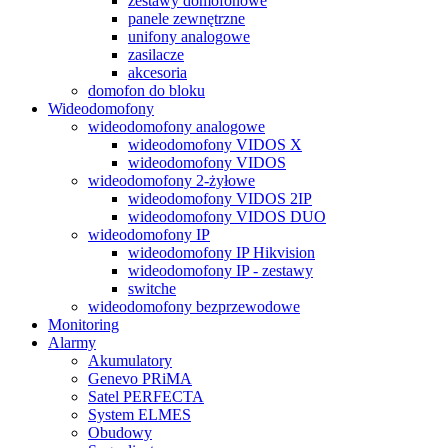
zestawy domofonowe
panele zewnętrzne
unifony analogowe
zasilacze
akcesoria
domofon do bloku
Wideodomofony
wideodomofony analogowe
wideodomofony VIDOS X
wideodomofony VIDOS
wideodomofony 2-żyłowe
wideodomofony VIDOS 2IP
wideodomofony VIDOS DUO
wideodomofony IP
wideodomofony IP Hikvision
wideodomofony IP - zestawy
switche
wideodomofony bezprzewodowe
Monitoring
Alarmy
Akumulatory
Genevo PRiMA
Satel PERFECTA
System ELMES
Obudowy