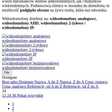
wśród mieszkańców domów jednorodzinnych, jak i budynków
wielorodzinnych. Podstawową różnica w stosunku do domofonu, to
możliwość
podglądu obrazu
na żywo osoby, która nas odwiedza.
Widoedomofony dzielimy na:
wideodomofony analogowe
,
wideodomofony AHD
,
wideodomofony 2-żyłowe
i
wideodomofony IP
.
wideodomofony analogowe
wideodomofony 2-żyłowe
wideodomofony IP
wideodomofony bezprzewodowe
Filtr
Dostępne
Best sales
Dostępne
Nazwa, A do Z
Nazwa, Z do A
Cena, rosnąco
Cena, malejąco
Referencje, od A do Z
Referencje, od Z do A
24
12
24
36
Pokaż wszystkie
1
2