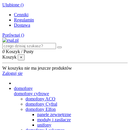
Ulubione (
)
Cenniki
Regulamin
Dostawa
Porównaj (
)
0
Koszyk
/
Pusty
Koszyk
×
W koszyku nie ma jeszcze produktów
Zaloguj się
domofony
domofony cyfrowe
domofony ACO
domofony Cyfral
domofony Elfon
panele zewnętrzne
moduły i zasilacze
unifony