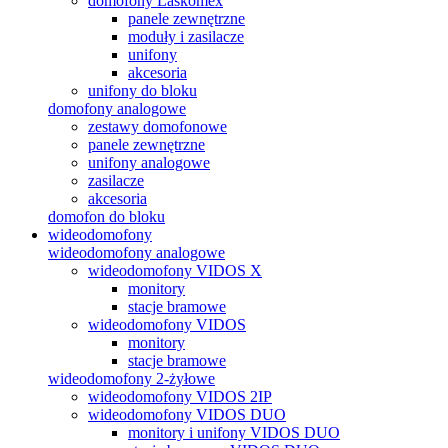
domofony Laskomex
panele zewnętrzne
moduły i zasilacze
unifony
akcesoria
unifony do bloku
domofony analogowe
zestawy domofonowe
panele zewnętrzne
unifony analogowe
zasilacze
akcesoria
domofon do bloku
wideodomofony
wideodomofony analogowe
wideodomofony VIDOS X
monitory
stacje bramowe
wideodomofony VIDOS
monitory
stacje bramowe
wideodomofony 2-żyłowe
wideodomofony VIDOS 2IP
wideodomofony VIDOS DUO
monitory i unifony VIDOS DUO