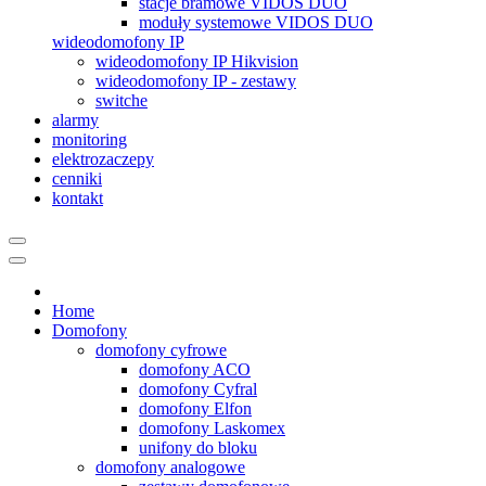
stacje bramowe VIDOS DUO
moduły systemowe VIDOS DUO
wideodomofony IP
wideodomofony IP Hikvision
wideodomofony IP - zestawy
switche
alarmy
monitoring
elektrozaczepy
cenniki
kontakt
Home
Domofony
domofony cyfrowe
domofony ACO
domofony Cyfral
domofony Elfon
domofony Laskomex
unifony do bloku
domofony analogowe