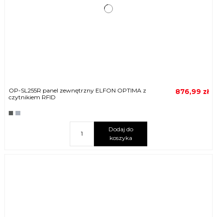
OP-SL255R panel zewnętrzny ELFON OPTIMA z
876,99 zł
czytnikiem RFID
Dodaj do
koszyka