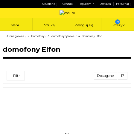
Ulubione (
)
Cenniki
Regulamin
Dostawa
Porównaj (
)
0
Menu
Szukaj
Zaloguj się
Koszyk
Strona główna
Domofony
domofony cyfrowe
domofony Elfon
domofony Elfon
Filtr
Dostępne
17