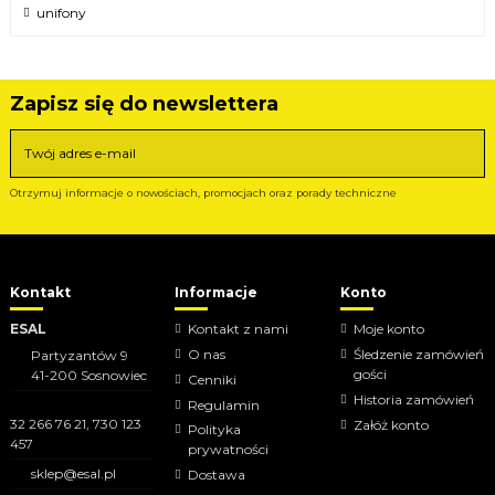
unifony
Zapisz się do newslettera
Otrzymuj informacje o nowościach, promocjach oraz porady techniczne
Kontakt
Informacje
Konto
ESAL
Kontakt z nami
Moje konto
O nas
Śledzenie zamówień
Partyzantów 9
gości
41-200 Sosnowiec
Cenniki
Historia zamówień
Regulamin
32 266 76 21, 730 123
Załóż konto
Polityka
457‬
prywatności
sklep@esal.pl
Dostawa