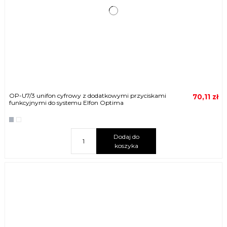
OP-U7/3 unifon cyfrowy z dodatkowymi przyciskami
70,11 zł
funkcyjnymi do systemu Elfon Optima
Dodaj do
koszyka