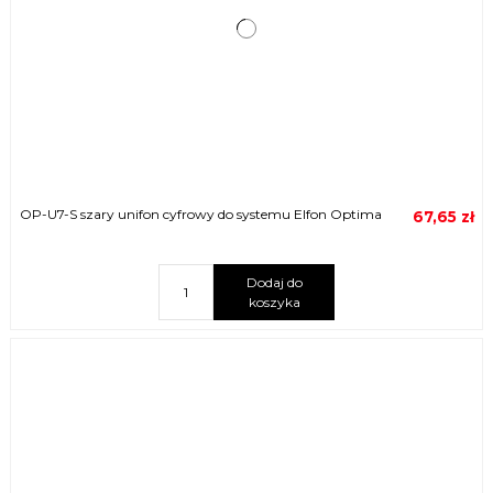
OP-U7-S szary unifon cyfrowy do systemu Elfon Optima
67,65 zł
Dodaj do
koszyka