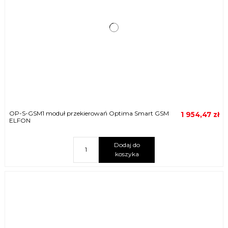
OP-S-GSM1 moduł przekierowań Optima Smart GSM
1 954,47 zł
ELFON
Dodaj do
koszyka