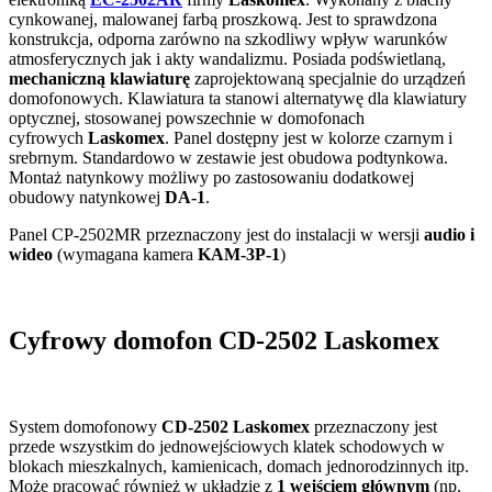
cynkowanej, malowanej farbą proszkową. Jest to sprawdzona
konstrukcja, odporna zarówno na szkodliwy wpływ warunków
atmosferycznych jak i akty wandalizmu. Posiada podświetlaną,
mechaniczną klawiaturę
zaprojektowaną specjalnie do urządzeń
domofonowych. Klawiatura ta stanowi alternatywę dla klawiatury
optycznej, stosowanej powszechnie w domofonach
cyfrowych
Laskomex
. Panel dostępny jest w kolorze czarnym i
srebrnym. Standardowo w zestawie jest obudowa podtynkowa.
Montaż natynkowy możliwy po zastosowaniu dodatkowej
obudowy natynkowej
DA-1
.
Panel CP-2502MR przeznaczony jest do instalacji w wersji
audio i
wideo
(wymagana kamera
KAM-3P-1
)
Cyfrowy domofon CD-2502 Laskomex
System domofonowy
CD-2502 Laskomex
przeznaczony jest
przede wszystkim do jednowejściowych klatek schodowych w
blokach mieszkalnych, kamienicach, domach jednorodzinnych itp.
Może pracować również w układzie z
1 wejściem głównym
(np.