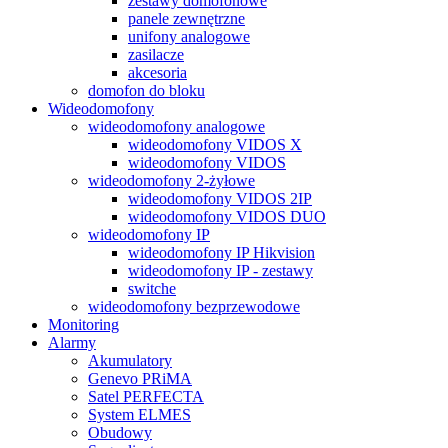
zestawy domofonowe
panele zewnętrzne
unifony analogowe
zasilacze
akcesoria
domofon do bloku
Wideodomofony
wideodomofony analogowe
wideodomofony VIDOS X
wideodomofony VIDOS
wideodomofony 2-żyłowe
wideodomofony VIDOS 2IP
wideodomofony VIDOS DUO
wideodomofony IP
wideodomofony IP Hikvision
wideodomofony IP - zestawy
switche
wideodomofony bezprzewodowe
Monitoring
Alarmy
Akumulatory
Genevo PRiMA
Satel PERFECTA
System ELMES
Obudowy