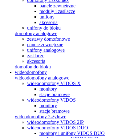
domofony Laskomex
panele zewnętrzne
moduły i zasilacze
unifony
akcesoria
unifony do bloku
domofony analogowe
zestawy domofonowe
panele zewnętrzne
unifony analogowe
zasilacze
akcesoria
domofon do bloku
wideodomofony
wideodomofony analogowe
wideodomofony VIDOS X
monitory
stacje bramowe
wideodomofony VIDOS
monitory
stacje bramowe
wideodomofony 2-żyłowe
wideodomofony VIDOS 2IP
wideodomofony VIDOS DUO
monitory i unifony VIDOS DUO