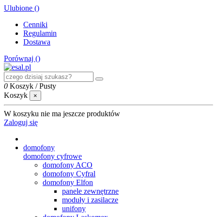
Ulubione (
)
Cenniki
Regulamin
Dostawa
Porównaj (
)
0
Koszyk
/
Pusty
Koszyk
×
W koszyku nie ma jeszcze produktów
Zaloguj się
domofony
domofony cyfrowe
domofony ACO
domofony Cyfral
domofony Elfon
panele zewnętrzne
moduły i zasilacze
unifony