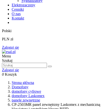
Sygnalizatory
Elektrozaczepy
Cenniki
O nas
Kontakt
Polski
PLN zł
Zaloguj się
Menu
Szukaj
Zaloguj się
0
Koszyk
Strona główna
Domofony
domofony cyfrowe
domofony Laskomex
panele zewnętrzne
CP-2503MR panel zewnętrzny Laskomex z mechaniczną
klawiaturą i czytnikiem kluczy RFID