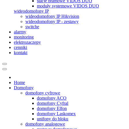
stacje bramowe VIDOS DUO
moduły systemowe VIDOS DUO
wideodomofony IP
wideodomofony IP Hikvision
wideodomofony IP - zestawy
switche
alarmy
monitoring
elektrozaczepy
cenniki
kontakt
Home
Domofony
domofony cyfrowe
domofony ACO
domofony Cyfral
domofony Elfon
domofony Laskomex
unifony do bloku
domofony analogowe