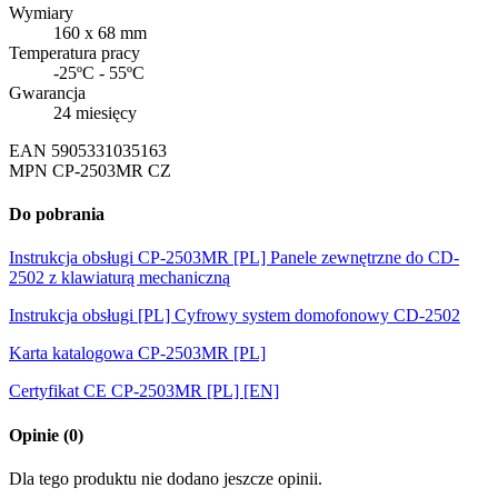
Wymiary
160 x 68 mm
Temperatura pracy
-25ºC - 55ºC
Gwarancja
24 miesięcy
EAN
5905331035163
MPN
CP-2503MR CZ
Do pobrania
Instrukcja obsługi CP-2503MR [PL] Panele zewnętrzne do CD-
2502 z klawiaturą mechaniczną
Instrukcja obsługi [PL] Cyfrowy system domofonowy CD-2502
Karta katalogowa CP-2503MR [PL]
Certyfikat CE CP-2503MR [PL] [EN]
Opinie
(0)
Dla tego produktu nie dodano jeszcze opinii.