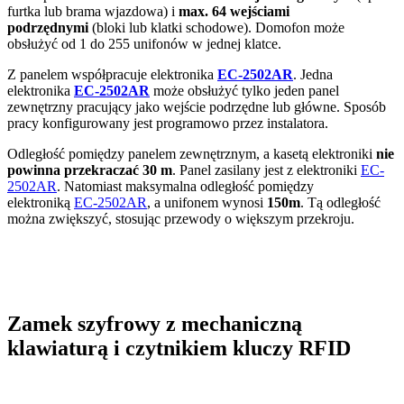
furtka lub brama wjazdowa) i
max. 64 wejściami
podrzędnymi
(bloki lub klatki schodowe). Domofon może
obsłużyć od 1 do 255 unifonów w jednej klatce.
Z panelem współpracuje elektronika
EC-2502AR
. Jedna
elektronika
EC-2502AR
może obsłużyć tylko jeden panel
zewnętrzny pracujący jako wejście podrzędne lub główne. Sposób
pracy konfigurowany jest programowo przez instalatora.
Odległość pomiędzy panelem zewnętrznym, a kasetą elektroniki
nie
powinna przekraczać 30 m
. Panel zasilany jest z elektroniki
EC-
2502AR
. Natomiast maksymalna odległość pomiędzy
elektroniką
EC-2502AR
, a unifonem wynosi
150m
. Tą odległość
można zwiększyć, stosując przewody o większym przekroju.
Zamek szyfrowy z mechaniczną
klawiaturą i czytnikiem kluczy RFID