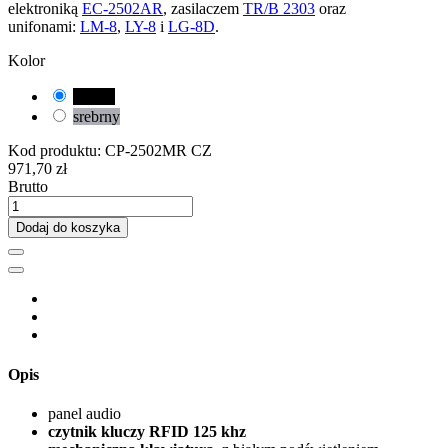
elektroniką
EC-2502AR
, zasilaczem
TR/B 2303
oraz
unifonami:
LM-8
,
LY-8
i
LG-8D
.
Kolor
czarny
srebrny
Kod produktu:
CP-2502MR CZ
971,70 zł
Brutto
Dodaj do koszyka
Opis
panel audio
czytnik kluczy RFID 125 khz