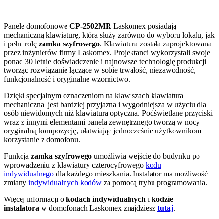
Panele domofonowe
CP-2502MR
Laskomex posiadają
mechaniczną klawiaturę, która służy zarówno do wyboru lokalu, jak
i pełni rolę
zamka szyfrowego
. Klawiatura została zaprojektowana
przez inżynierów firmy Laskomex. Projektanci wykorzystali swoje
ponad 30 letnie doświadczenie i najnowsze technologię produkcji
tworząc rozwiązanie łączące w sobie trwałość, niezawodność,
funkcjonalność i oryginalne wzornictwo.
Dzięki specjalnym oznaczeniom na klawiszach klawiatura
mechaniczna jest bardziej przyjazna i wygodniejsza w użyciu dla
osób niewidomych niż klawiatura optyczna. Podświetlane przyciski
wraz z innymi elementami panela zewnętrznego tworzą w nocy
oryginalną kompozycję, ułatwiając jednocześnie użytkownikom
korzystanie z domofonu.
Funkcja
zamka szyfrowego
umożliwia wejście do budynku po
wprowadzeniu z klawiatury czterocyfrowego
kodu
indywidualnego
dla każdego mieszkania. Instalator ma możliwość
zmiany
indywidualnych kodów
za pomocą trybu programowania.
Więcej informacji o
kodach indywidualnych
i
kodzie
instalatora
w domofonach Laskomex znajdziesz
tutaj
.