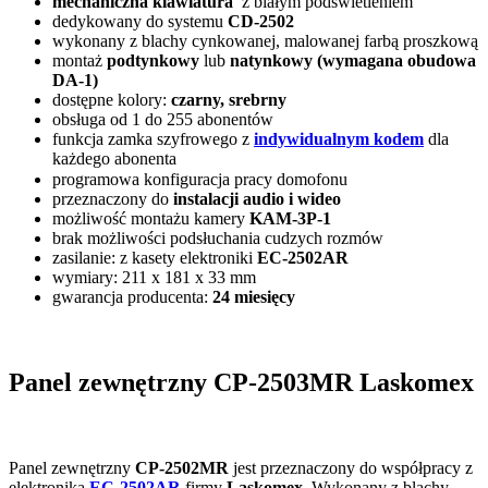
mechaniczna klawiatura
z białym podświetleniem
dedykowany do systemu
CD-2502
wykonany z blachy cynkowanej, malowanej farbą proszkową
montaż
podtynkowy
lub
natynkowy (wymagana obudowa
DA-1)
dostępne kolory:
czarny, srebrny
obsługa od 1 do 255 abonentów
funkcja zamka szyfrowego z
indywidualnym kodem
dla
każdego abonenta
programowa konfiguracja pracy domofonu
przeznaczony do
instalacji audio i wideo
możliwość montażu kamery
KAM-3P-1
brak możliwości podsłuchania cudzych rozmów
zasilanie: z kasety elektroniki
EC-2502AR
wymiary: 211 x 181 x 33 mm
gwarancja producenta:
24 miesięcy
Panel zewnętrzny CP-2503MR Laskomex
Panel zewnętrzny
CP-2502MR
jest przeznaczony do współpracy z
elektroniką
EC-2502AR
firmy
Laskomex
. Wykonany z blachy