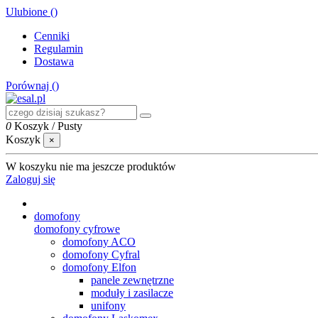
Ulubione (
)
Cenniki
Regulamin
Dostawa
Porównaj (
)
0
Koszyk
/
Pusty
Koszyk
×
W koszyku nie ma jeszcze produktów
Zaloguj się
domofony
domofony cyfrowe
domofony ACO
domofony Cyfral
domofony Elfon
panele zewnętrzne
moduły i zasilacze
unifony