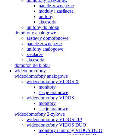
domofony Laskomex
panele zewnętrzne
moduły i zasilacze
unifony
akcesoria
unifony do bloku
domofony analogowe
zestawy domofonowe
panele zewnętrzne
unifony analogowe
zasilacze
akcesoria
domofon do bloku
wideodomofony
wideodomofony analogowe
wideodomofony VIDOS X
monitory
stacje bramowe
wideodomofony VIDOS
monitory
stacje bramowe
wideodomofony 2-żyłowe
wideodomofony VIDOS 2IP
wideodomofony VIDOS DUO
monitory i unifony VIDOS DUO