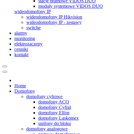
stacje bramowe VIDOS DUO
moduły systemowe VIDOS DUO
wideodomofony IP
wideodomofony IP Hikvision
wideodomofony IP - zestawy
switche
alarmy
monitoring
elektrozaczepy
cenniki
kontakt
Home
Domofony
domofony cyfrowe
domofony ACO
domofony Cyfral
domofony Elfon
domofony Laskomex
unifony do bloku
domofony analogowe