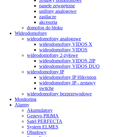
zestawy domofonowe
panele zewnętrzne
unifony analogowe
zasilacze
akcesoria
domofon do bloku
Wideodomofony
wideodomofony analogowe
wideodomofony VIDOS X
wideodomofony VIDOS
wideodomofony 2-żyłowe
wideodomofony VIDOS 2IP
wideodomofony VIDOS DUO
wideodomofony IP
wideodomofony IP Hikvision
wideodomofony IP - zestawy
switche
wideodomofony bezprzewodowe
Monitoring
Alarmy
Akumulatory
Genevo PRiMA
Satel PERFECTA
System ELMES
Obudowy