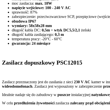
moc zasilacza:
max. 18W
napięcie wejściowe: 100 - 240 V AC
sprawność: 87%
zabezpieczenie: przeciwzwarciowe SCP, przepięciowe (wejśc
obudowa IP67
wymiary: 58x58x28 mm
długość kabla DC:
0,5m
+
wtyk DC5,5/2,1
żeński
długość kabla zasilającego:
0,3 m
temperatura pracy: -20°C - 60°C
gwarancja: 24 miesiące
Zasilacz dopuszkowy PSC12015
Zasilacz przeznaczony jest do zasilania z sieci
230 V AC
kamer w ins
wideodomofonach
. Zasilacz jest wyposażony w zabezpieczenie
prz
Idealnie nadaje się do zabudowy w
puszcze
instalacyjnej
natynkowe
W celu
przedłużenia żywotności
zasilacza
zalecany prąd obciążen