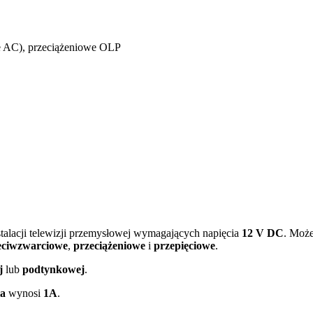
ie AC), przeciążeniowe OLP
talacji telewizji przemysłowej wymagających napięcia
12 V DC
. Może
eciwzwarciowe
,
przeciążeniowe
i
przepięciowe
.
j
lub
podtynkowej
.
ia
wynosi
1A
.