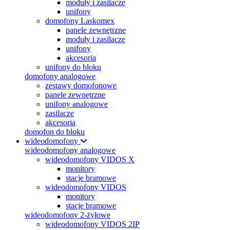
moduły i zasilacze
unifony
domofony Laskomex
panele zewnętrzne
moduły i zasilacze
unifony
akcesoria
unifony do bloku
domofony analogowe
zestawy domofonowe
panele zewnętrzne
unifony analogowe
zasilacze
akcesoria
domofon do bloku
wideodomofony
wideodomofony analogowe
wideodomofony VIDOS X
monitory
stacje bramowe
wideodomofony VIDOS
monitory
stacje bramowe
wideodomofony 2-żyłowe
wideodomofony VIDOS 2IP