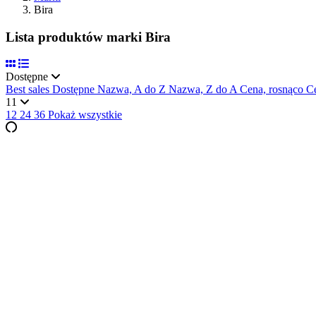
Bira
Lista produktów marki Bira
Dostępne
Best sales
Dostępne
Nazwa, A do Z
Nazwa, Z do A
Cena, rosnąco
C
11
12
24
36
Pokaż wszystkie