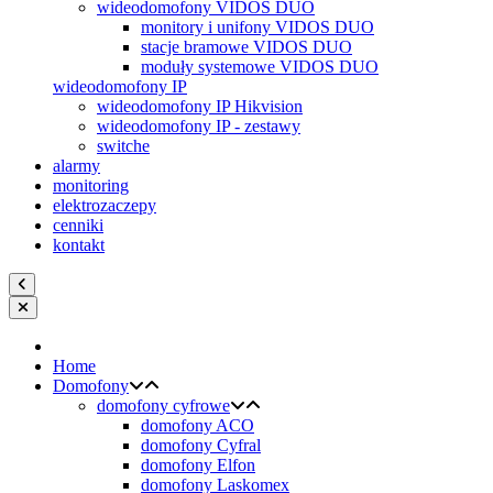
wideodomofony VIDOS DUO
monitory i unifony VIDOS DUO
stacje bramowe VIDOS DUO
moduły systemowe VIDOS DUO
wideodomofony IP
wideodomofony IP Hikvision
wideodomofony IP - zestawy
switche
alarmy
monitoring
elektrozaczepy
cenniki
kontakt
Home
Domofony
domofony cyfrowe
domofony ACO
domofony Cyfral
domofony Elfon
domofony Laskomex