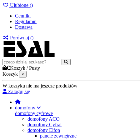
Ulubione (
)
Cenniki
Regulamin
Dostawa
Porównaj (
)
0
Koszyk
/
Pusty
Koszyk
×
W koszyku nie ma jeszcze produktów
Zaloguj się
domofony
domofony cyfrowe
domofony ACO
domofony Cyfral
domofony Elfon
panele zewnętrzne