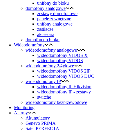
unifony do bloku
domofony analogowe
zestawy domofonowe
panele zewnętrzne
unifony analogowe
zasilacze
akcesoria
domofon do bloku
Wideodomofony
wideodomofony analogowe
wideodomofony VIDOS X
wideodomofony VIDOS
wideodomofony 2-żyłowe
wideodomofony VIDOS 2IP
wideodomofony VIDOS DUO
wideodomofony IP
wideodomofony IP Hikvision
wideodomofony IP - zestawy
switche
wideodomofony bezprzewodowe
Monitoring
Alarmy
Akumulatory
Genevo PRiMA
Satel PERFECTA