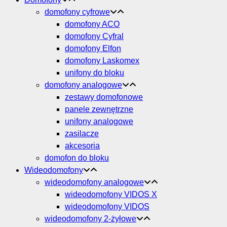
domofony cyfrowe
domofony ACO
domofony Cyfral
domofony Elfon
domofony Laskomex
unifony do bloku
domofony analogowe
zestawy domofonowe
panele zewnętrzne
unifony analogowe
zasilacze
akcesoria
domofon do bloku
Wideodomofony
wideodomofony analogowe
wideodomofony VIDOS X
wideodomofony VIDOS
wideodomofony 2-żyłowe