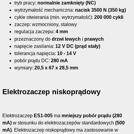
tryb pracy:
normalnie zamknięty (NC)
wytrzymałość mechaniczna:
nacisk 3500 N (350 kg)
cykle otwierania (min. wytrzymałość):
200 000 cykli
zaczep: wzmocniony, stalowy
regulacja zaczepu:
4 mm
przeznaczony do
drzwi lewych
i
prawych
napięcie zasilania:
12 V DC (prąd stały)
tolerancja napięcia:
10 - 14 V
pobór prądu DC:
280 mA
wymiary:
20,5 x 67 x 28,5 mm
Elektrozaczep niskoprądowy
Elektrozaczep
ES1-005
ma
mniejszy pobór prądu (280
mA)
w stosunku do elektrozaczepów standardowych
(500
mA)
. Elektrozaczep niskoprądowy ma zastosowanie w