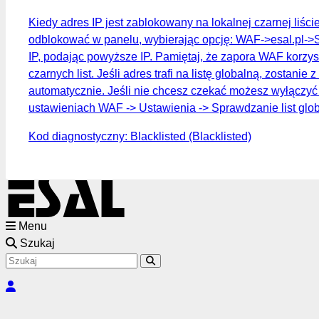
Kiedy adres IP jest zablokowany na lokalnej czarnej liśc
odblokować w panelu, wybierając opcję: WAF->esal.pl->
IP, podając powyższe IP. Pamiętaj, że zapora WAF korzys
czarnych list. Jeśli adres trafi na listę globalną, zostanie z
automatycznie. Jeśli nie chcesz czekać możesz wyłączyć 
ustawieniach WAF -> Ustawienia -> Sprawdzanie list glo
Kod diagnostyczny: Blacklisted (Blacklisted)
Menu
Szukaj