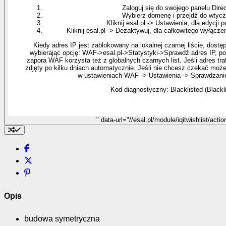
Zaloguj się do swojego panelu Dire
Wybierz domenę i przejdź do wtyc
Kliknij esal.pl -> Ustawienia, dla edycji p
Kliknij esal.pl -> Dezaktywuj, dla całkowitego wyłącze
Kiedy adres IP jest zablokowany na lokalnej czarnej liście, dos
wybierając opcję: WAF->esal.pl->Statystyki->Sprawdź adres IP, p
zapora WAF korzysta też z globalnych czarnych list. Jeśli adres trafi
zdjęty po kilku dniach automatycznie. Jeśli nie chcesz czekać może
w ustawieniach WAF -> Ustawienia -> Sprawdzanie 
Kod diagnostyczny: Blacklisted (Blackl
" data-url="//esal.pl/module/iqitwishlist/act
Opis
budowa symetryczna