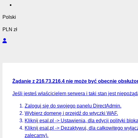
Polski
PLN zł
Żądanie z 216.73.216.4 nie może być obecnie obsłużo
Jeśli jesteś właścicielem serwera i taki stan jest niepożą
Zaloguj się do swojego panelu DirectAdmin.
Wybierz domenę i przejdź do wtyczki WAF.
Kliknij esal.pl -> Ustawienia, dla edycji polityki blok
Kliknij esal.pl -> Dezaktywuj, dla całkowitego wyłąc
zalecamy).