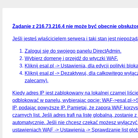
Żądanie z 216.73.216.4 nie może być obecnie obsłużo
Jeśli jesteś właścicielem serwera i taki stan jest niepożą
Zaloguj się do swojego panelu DirectAdmin.
Wybierz domenę i przejdź do wtyczki WAF.
Kliknij esal.pl -> Ustawienia, dla edycji polityki blok
Kliknij esal.pl -> Dezaktywuj, dla całkowitego wyłąc
zalecamy).
Kiedy adres IP jest zablokowany na lokalnej czarnej liśc
odblokować w panelu, wybierając opcję: WAF->esal.pl->
IP, podając powyższe IP. Pamiętaj, że zapora WAF korzys
czarnych list. Jeśli adres trafi na listę globalną, zostanie z
automatycznie. Jeśli nie chcesz czekać możesz wyłączyć 
ustawieniach WAF -> Ustawienia -> Sprawdzanie list glo