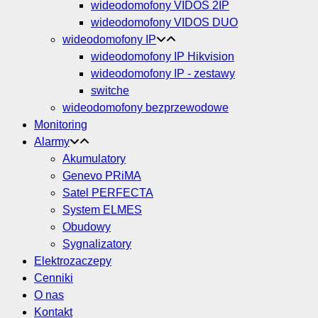
wideodomofony VIDOS 2IP
wideodomofony VIDOS DUO
wideodomofony IP
wideodomofony IP Hikvision
wideodomofony IP - zestawy
switche
wideodomofony bezprzewodowe
Monitoring
Alarmy
Akumulatory
Genevo PRiMA
Satel PERFECTA
System ELMES
Obudowy
Sygnalizatory
Elektrozaczepy
Cenniki
O nas
Kontakt