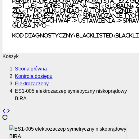
Pamiętaj, że zapora WAF korzysta też z 
list. Jeśli adres trafi na listę globalną,
zdjęty po kilku dniach automatycznie. Je
czekać możesz wyłączyć sprawdzanie tych
ustawieniach WAF -> Ustawienia -> Spra
globalnych.
Kod diagnostyczny: Blacklisted (Blackli
Koszyk
Strona główna
Kontrola dostępu
Elektrozaczepy
ES1-005 elektrozaczep symetryczny niskoprądowy
BIRA