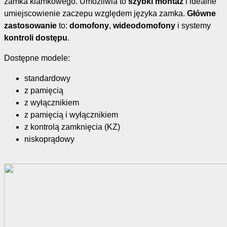
zamka klamkowego. Umożliwia to
szybki montaż
i idealne
umiejscowienie zaczepu względem języka zamka.
Główne
zastosowanie
to:
domofony
,
wideodomofony
i systemy
kontroli dostępu
.
Dostępne modele:
standardowy
z pamięcią
z wyłącznikiem
z pamięcią i wyłącznikiem
z kontrolą zamknięcia (KZ)
niskoprądowy