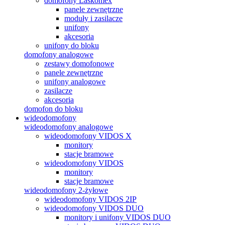
domofony Laskomex
panele zewnętrzne
moduły i zasilacze
unifony
akcesoria
unifony do bloku
domofony analogowe
zestawy domofonowe
panele zewnętrzne
unifony analogowe
zasilacze
akcesoria
domofon do bloku
wideodomofony
wideodomofony analogowe
wideodomofony VIDOS X
monitory
stacje bramowe
wideodomofony VIDOS
monitory
stacje bramowe
wideodomofony 2-żyłowe
wideodomofony VIDOS 2IP
wideodomofony VIDOS DUO
monitory i unifony VIDOS DUO