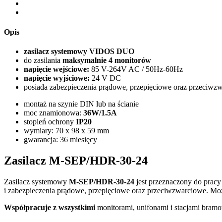
Opis
zasilacz systemowy VIDOS DUO
do zasilania
maksymalnie 4 monitorów
napięcie wejściowe:
85 V-264V AC / 50Hz-60Hz
napięcie wyjściowe:
24 V DC
posiada zabezpieczenia prądowe, przepięciowe oraz przeciwz
montaż na szynie DIN lub na ścianie
moc znamionowa:
36W/1.5A
stopień ochrony
IP20
wymiary: 70 x 98 x 59 mm
gwarancja: 36 miesięcy
Zasilacz M-SEP/HDR-30-24
Zasilacz systemowy
M-SEP/HDR-30-24
jest przeznaczony do pra
i zabezpieczenia prądowe, przepięciowe oraz przeciwzwarciowe. 
Współpracuje z wszystkimi
monitorami, unifonami i stacjami bra