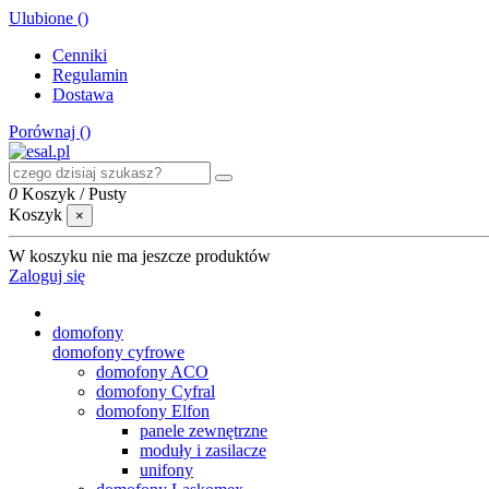
Ulubione (
)
Cenniki
Regulamin
Dostawa
Porównaj (
)
0
Koszyk
/
Pusty
Koszyk
×
W koszyku nie ma jeszcze produktów
Zaloguj się
domofony
domofony cyfrowe
domofony ACO
domofony Cyfral
domofony Elfon
panele zewnętrzne
moduły i zasilacze
unifony