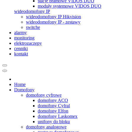
stacje bramowe VIDOS DUO
moduły systemowe VIDOS DUO
wideodomofony IP
wideodomofony IP Hikvision
wideodomofony IP - zestawy
switche
alarmy
monitoring
elektrozaczepy
cenniki
kontakt
Home
Domofony
domofony cyfrowe
domofony ACO
domofony Cyfral
domofony Elfon
domofony Laskomex
unifony do bloku
domofony analogowe