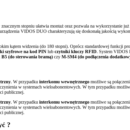
 znacznym stopniu ułatwia montaż oraz pozwala na wykorzystanie już 
 urządzenia VIDOS DUO charakteryzują się doskonałą jakością wykon
okim kątem widzenia (do 180 stopni). Oprócz standardowej funkcji p
ki szyfrowe na kod PIN
lub
czytniki kluczy RFID
. System VIDOS 
k
B5 (do sterowania bramą)
czy
M-SM4 (do podłączenia dodatkowy
trzny
. W przypadku
interkomu wewnętrznego
możliwe są połączenia
ynienia w systemach wieloabonentowych. W tym przypadku możliwe s
i publicznej.
trzny
. W przypadku
interkomu wewnętrznego
możliwe są połączenia
ynienia w systemach wieloabonentowych. W tym przypadku możliwe s
i publicznej.
yć ?