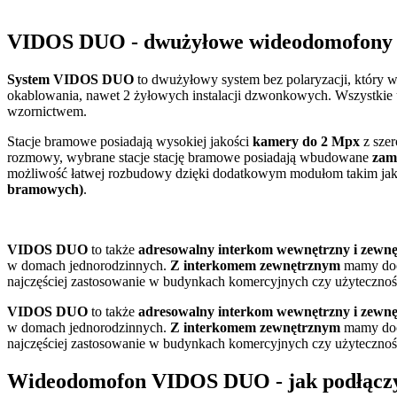
VIDOS DUO - dwużyłowe wideodomofony
System VIDOS DUO
to dwużyłowy system bez polaryzacji, który w
okablowania, nawet 2 żyłowych instalacji dzwonkowych. Wszystkie
wzornictwem.
Stacje bramowe posiadają wysokiej jakości
kamery do 2 Mpx
z szer
rozmowy, wybrane stacje stację bramowe posiadają wbudowane
zam
możliwość łatwej rozbudowy dzięki dodatkowym modułom takim ja
bramowych)
.
VIDOS DUO
to także
adresowalny interkom wewnętrzny i zewnę
w domach jednorodzinnych.
Z interkomem zewnętrznym
mamy docz
najczęściej zastosowanie w budynkach komercyjnych czy użytecznośc
VIDOS DUO
to także
adresowalny interkom wewnętrzny i zewnę
w domach jednorodzinnych.
Z interkomem zewnętrznym
mamy docz
najczęściej zastosowanie w budynkach komercyjnych czy użytecznośc
Wideodomofon VIDOS DUO - jak podłącz