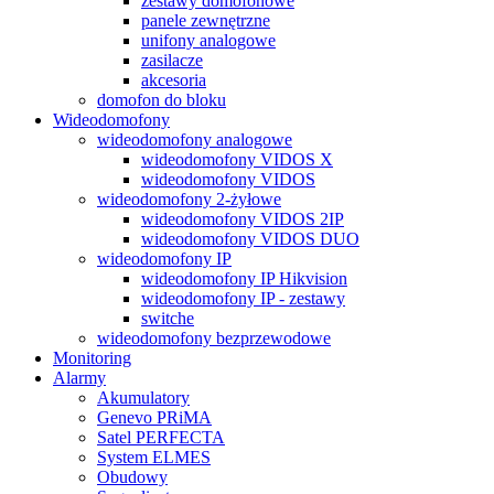
zestawy domofonowe
panele zewnętrzne
unifony analogowe
zasilacze
akcesoria
domofon do bloku
Wideodomofony
wideodomofony analogowe
wideodomofony VIDOS X
wideodomofony VIDOS
wideodomofony 2-żyłowe
wideodomofony VIDOS 2IP
wideodomofony VIDOS DUO
wideodomofony IP
wideodomofony IP Hikvision
wideodomofony IP - zestawy
switche
wideodomofony bezprzewodowe
Monitoring
Alarmy
Akumulatory
Genevo PRiMA
Satel PERFECTA
System ELMES
Obudowy