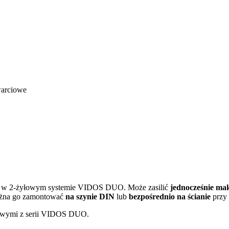
warciowe
cy w 2-żyłowym systemie VIDOS DUO. Może zasilić
jednocześnie ma
Można go zamontować
na szynie DIN
lub
bezpośrednio na ścianie
przy 
mowymi z serii VIDOS DUO.