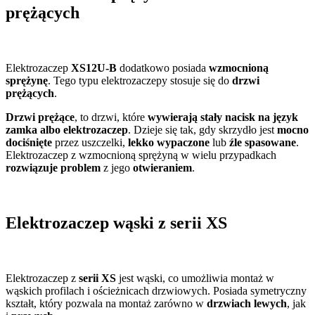
prężących
Elektrozaczep
XS12U-B
dodatkowo posiada
wzmocnioną
sprężynę
. Tego typu elektrozaczepy stosuje się do
drzwi
prężących
.
Drzwi prężące
, to drzwi, które
wywierają stały nacisk na język
zamka albo elektrozaczep
. Dzieje się tak, gdy skrzydło jest
mocno
dociśnięte
przez uszczelki,
lekko wypaczone
lub
źle spasowane
.
Elektrozaczep z wzmocnioną sprężyną w wielu przypadkach
rozwiązuje problem
z jego
otwieraniem
.
Elektrozaczep wąski z serii XS
Elektrozaczep z
serii XS
jest wąski, co umożliwia montaż w
wąskich profilach i ościeżnicach drzwiowych. Posiada symetryczny
kształt, który pozwala na montaż zarówno w
drzwiach lewych
, jak