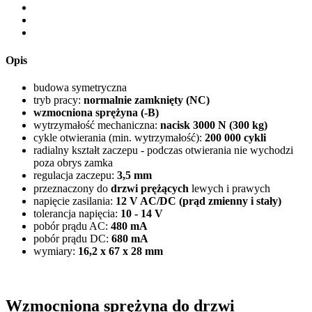
Opis
budowa symetryczna
tryb pracy:
normalnie zamknięty (NC)
wzmocniona sprężyna (-B)
wytrzymałość mechaniczna:
nacisk 3000 N (300 kg)
cykle otwierania (min. wytrzymałość):
200 000 cykli
radialny kształt zaczepu - podczas otwierania nie wychodzi
poza obrys zamka
regulacja zaczepu:
3,5 mm
przeznaczony do
drzwi prężących
lewych i prawych
napięcie zasilania:
12 V AC/DC (prąd zmienny i stały)
tolerancja napięcia:
10 - 14 V
pobór prądu AC:
480 mA
pobór prądu DC:
680 mA
wymiary:
16,2 x 67 x 28 mm
Wzmocniona sprężyna do drzwi