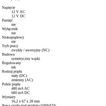
Napięcie
12 V AC
12 V DC
Pamięć
nie
Wyłącznik
nie
Niskoprądowy
nie
Tryb pracy
zwykły / awersyjny (NC)
Budowa
symetryczny wąski
Regulowany
tak
Rodzaj prądu
stały (DC)
zmienny (AC)
Pobór prądu
480 mA AC
680 mA DC
Wymiary
16,2 x 67 x 28 mm
Praca ciągła pod prądem (100%ED)