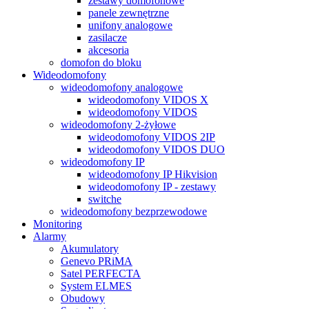
zestawy domofonowe
panele zewnętrzne
unifony analogowe
zasilacze
akcesoria
domofon do bloku
Wideodomofony
wideodomofony analogowe
wideodomofony VIDOS X
wideodomofony VIDOS
wideodomofony 2-żyłowe
wideodomofony VIDOS 2IP
wideodomofony VIDOS DUO
wideodomofony IP
wideodomofony IP Hikvision
wideodomofony IP - zestawy
switche
wideodomofony bezprzewodowe
Monitoring
Alarmy
Akumulatory
Genevo PRiMA
Satel PERFECTA
System ELMES
Obudowy