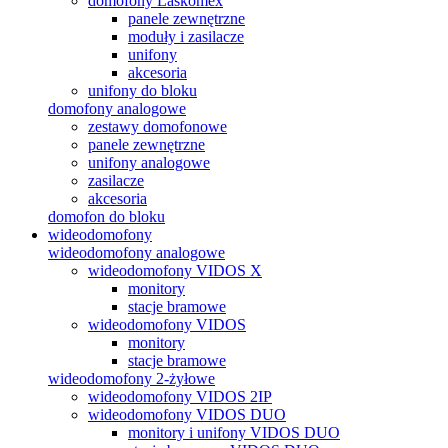
domofony Laskomex
panele zewnętrzne
moduły i zasilacze
unifony
akcesoria
unifony do bloku
domofony analogowe
zestawy domofonowe
panele zewnętrzne
unifony analogowe
zasilacze
akcesoria
domofon do bloku
wideodomofony
wideodomofony analogowe
wideodomofony VIDOS X
monitory
stacje bramowe
wideodomofony VIDOS
monitory
stacje bramowe
wideodomofony 2-żyłowe
wideodomofony VIDOS 2IP
wideodomofony VIDOS DUO
monitory i unifony VIDOS DUO