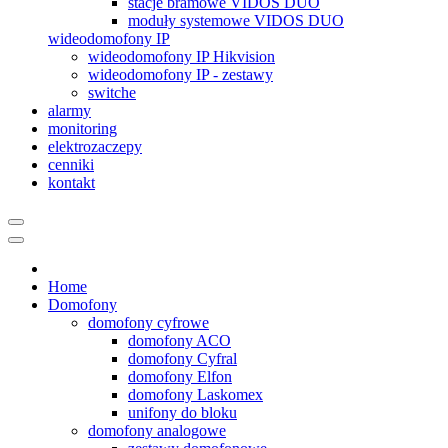
stacje bramowe VIDOS DUO
moduły systemowe VIDOS DUO
wideodomofony IP
wideodomofony IP Hikvision
wideodomofony IP - zestawy
switche
alarmy
monitoring
elektrozaczepy
cenniki
kontakt
Home
Domofony
domofony cyfrowe
domofony ACO
domofony Cyfral
domofony Elfon
domofony Laskomex
unifony do bloku
domofony analogowe