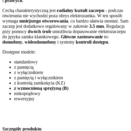
i
prawych
.
Cechą charakterystyczną jest
radialny kształt zaczepu
- podczas
otwierania nie wychodzi poza obrys elektrozamka. W ten sposób
wymaga
mniejszego otworowania
, co bardzo ułatwia montaż. Sam
zaczep jest dodatkowo regulowany w zakresie
3.5 mm
. Regulacja
przy pomocy
dwóch śrub
umożliwia dopasowanie elektrozaczepu
do języka zamka klamkowego.
Główne zastosowanie
to:
domofony
,
wideodomofony
i systemy
kontroli dostępu
.
Dostępne modele:
standardowy
z pamięcią
z wyłącznikiem
z pamięcią i wyłącznikiem
z kontrolą zamknięcia (KZ)
z wzmocnioną sprężyną (B)
niskoprądowy
rewersyjny
Szczegóły produktu