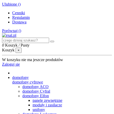
Ulubione (
)
Cenniki
Regulamin
Dostawa
Porównaj (
)
0
Koszyk
/
Pusty
Koszyk
×
W koszyku nie ma jeszcze produktów
Zaloguj się
domofony
domofony cyfrowe
domofony ACO
domofony Cyfral
domofony Elfon
panele zewnętrzne
moduły i zasilacze
unifony